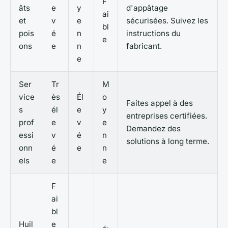
F
âts
e
y
d'appâtage
ai
et
v
e
sécurisées. Suivez les
bl
pois
é
n
instructions du
e
ons
e
n
fabricant.
e
Ser
Tr
M
vice
ès
Él
o
Faites appel à des
s
él
e
y
entreprises certifiées.
prof
e
v
e
Demandez des
essi
v
é
n
solutions à long terme.
onn
é
e
n
els
e
e
F
ai
bl
Huil
e