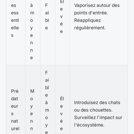
Él
es
à
F
Vaporisez autour des
e
ess
m
ai
points d'entrée.
v
enti
o
bl
Réappliquez
é
elle
y
e
régulièrement.
e
s
e
n
n
e
F
ai
bl
Pré
M
e
dat
o
Él
à
Introduisez des chats
eur
y
e
m
ou des chouettes.
s
e
v
o
Surveillez l'impact sur
nat
n
é
y
l'écosystème.
urel
n
e
e