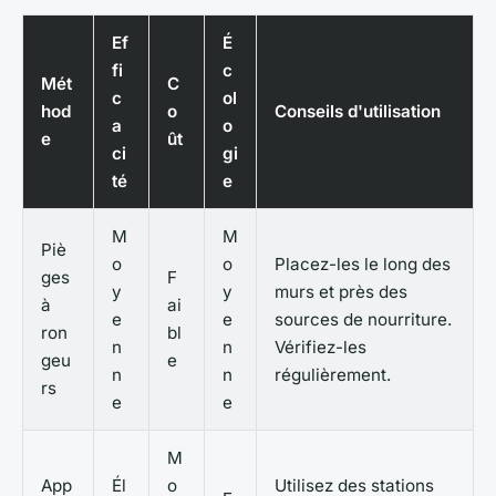
Ef
É
fi
c
Mét
C
c
ol
hod
o
Conseils d'utilisation
a
o
e
ût
ci
gi
té
e
M
M
Piè
o
o
Placez-les le long des
ges
F
y
y
murs et près des
à
ai
e
e
sources de nourriture.
ron
bl
n
n
Vérifiez-les
geu
e
n
n
régulièrement.
rs
e
e
M
App
Él
o
Utilisez des stations