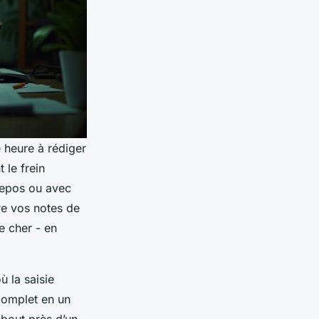
 heure à rédiger
 le frein
 repos ou avec
re vos notes de
e cher - en
ù la saisie
complet en un
debout près d’un