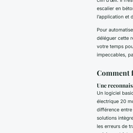
escalier en bét
l’application et 
Pour automatis
déléguer cette r
votre temps pou
impeccables, pa
Comment fo
Une reconnais
Un logiciel basi
électrique 20 mo
différence entre
solutions intègr
les erreurs de t