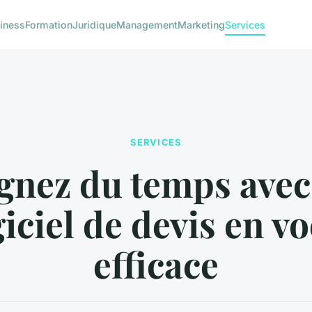
iness
Formation
Juridique
Management
Marketing
Services
SERVICES
gnez du temps avec
giciel de devis en vo
efficace