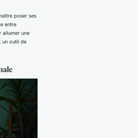
maître poser ses
re entre
r allumer une
 un outil de
nale