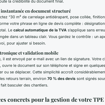
toute la crédibilité du document final.
 instantanée en document structuré
tez “30 m² de carrelage antidérapant, pose collée, finition j
sforme votre phrase en ligne de devis complète : désignation,
total. Le
calcul automatique de la TVA
s’applique sans erreu
angée dans un tableau clair. Vous gardez le contrôle : un ape
voi, pour ajuster si besoin.
tronique et validation mobile
, il est envoyé par e-mail avec un lien de signature. Votre cl
 ouvre le document sur son téléphone et signe en quelque
r ou se déplacer. Cette simplicité accroît considérablement
les retours terrain, environ
70 % des devis
sont signés sou
 fait basculer des chantiers.
es concrets pour la gestion de votre TPE