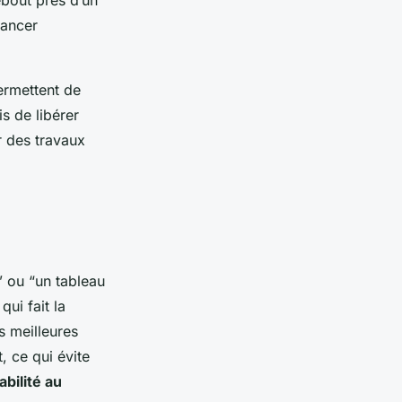
lancer
rmettent de
s de libérer
r des travaux
” ou “un tableau
ui fait la
s meilleures
, ce qui évite
abilité au