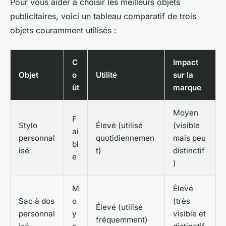
Pour vous aider à choisir les meilleurs objets
publicitaires, voici un tableau comparatif de trois
objets couramment utilisés :
C
Impact
Objet
o
Utilité
sur la
ût
marque
Moyen
F
Stylo
Élevé (utilisé
(visible
ai
personnal
quotidiennemen
mais peu
bl
isé
t)
distinctif
e
)
M
Élevé
Sac à dos
o
(très
Élevé (utilisé
personnal
y
visible et
fréquemment)