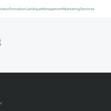
iness
Formation
Juridique
Management
Marketing
Services
t
ur