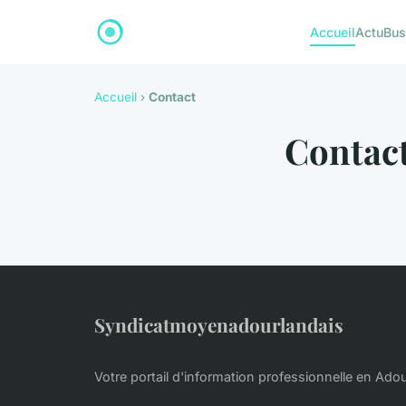
Accueil
Actu
Bus
Accueil
›
Contact
Contac
Syndicatmoyenadourlandais
Votre portail d'information professionnelle en Ado