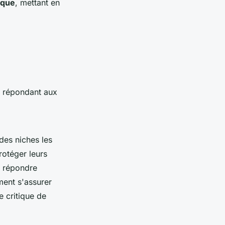
ique
, mettant en
s répondant aux
des niches les
rotéger leurs
e répondre
ment s'assurer
e critique de