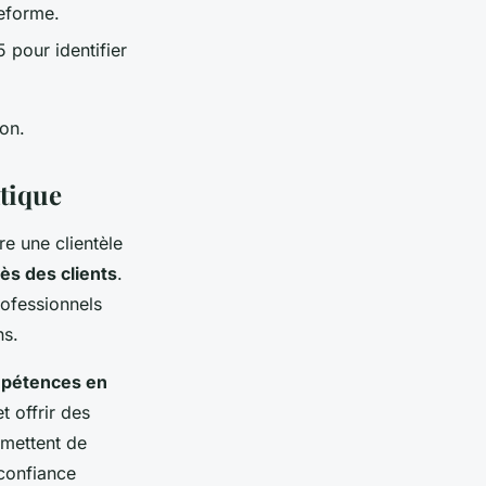
eforme.
 pour identifier
on.
atique
ire une clientèle
rès des clients
.
rofessionnels
ns.
pétences en
t offrir des
rmettent de
 confiance