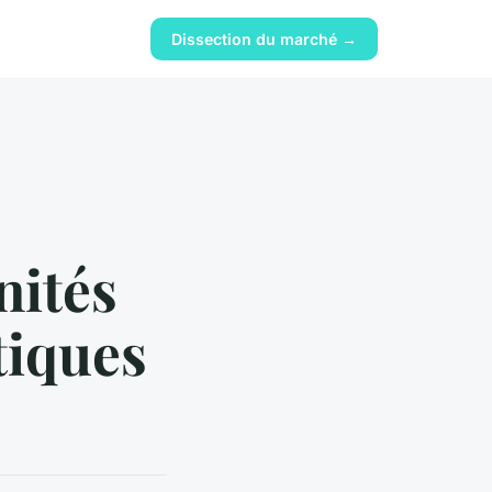
Dissection du marché →
nités
tiques