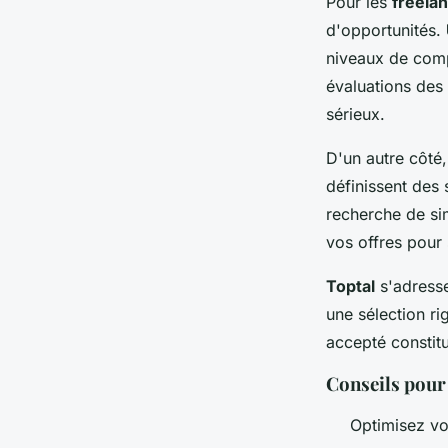
Pour les
freelan
d'opportunités.
niveaux de comp
évaluations des 
sérieux.
D'un autre côté
définissent des s
recherche de si
vos offres pour
Toptal
s'adresse
une sélection ri
accepté constitu
Conseils pour
Optimisez v