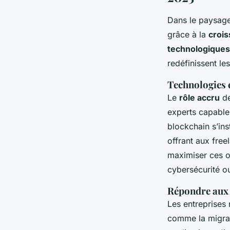
Dans le paysag
grâce à la
croi
technologiques
redéfinissent les
Technologies 
Le
rôle accru
de
experts capable
blockchain s’ins
offrant aux free
maximiser ces o
cybersécurité ou
Répondre aux 
Les entreprises 
comme la migrati