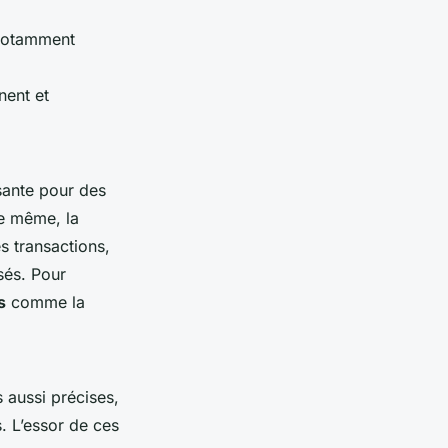
 notamment
nent et
sante pour des
e même, la
s transactions,
sés. Pour
s
comme la
 aussi précises,
. L’essor de ces