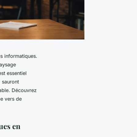
s informatiques.
paysage
st essentiel
i sauront
iable. Découvrez
ce vers de
ues en