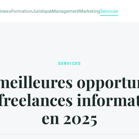
iness
Formation
Juridique
Management
Marketing
Services
SERVICES
meilleures opportu
freelances informa
en 2025