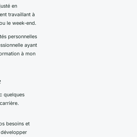
justé en
nt travaillant à
 ou le week-end.
ités personnelles
essionnelle ayant
 formation à mon
e
ec quelques
carrière.
os besoins et
 développer