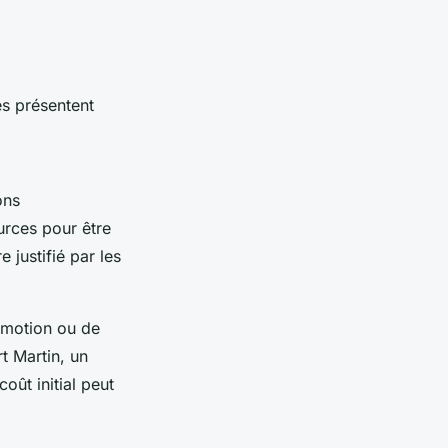
es présentent
ons
urces pour être
 justifié par les
omotion ou de
t Martin
, un
coût initial peut