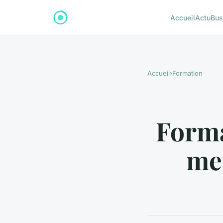
Accueil
Actu
Bus
Accueil
›
Formation
Forma
mei