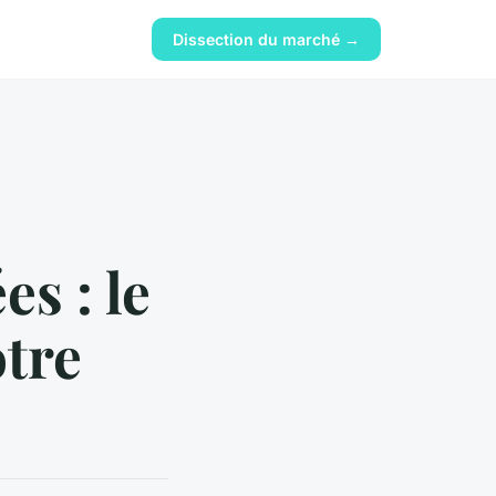
Dissection du marché →
s : le
otre