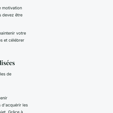
 motivation
s devez être
maintenir votre
s et célébrer
lisées
les de
enir
 d'acquérir les
jet. Grâce à