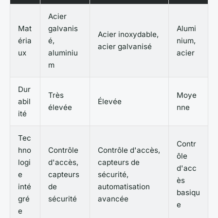
Acier
Mat
galvanis
Alumi
Acier inoxydable,
éria
é,
nium,
acier galvanisé
ux
aluminiu
acier
m
Dur
Très
Moye
abil
Élevée
élevée
nne
ité
Tec
Contr
hno
Contrôle
Contrôle d'accès,
ôle
logi
d'accès,
capteurs de
d'acc
e
capteurs
sécurité,
ès
inté
de
automatisation
basiqu
gré
sécurité
avancée
e
e