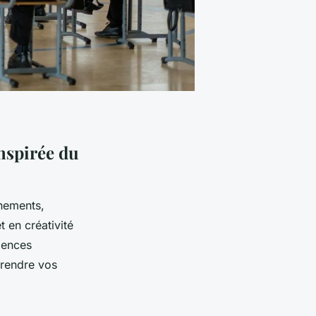
nspirée du
nements,
t en créativité
riences
rendre vos