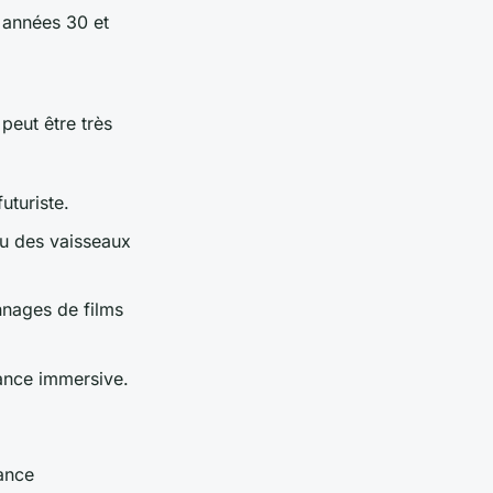
 années 30 et
peut être très
uturiste.
ou des vaisseaux
nnages de films
iance immersive.
ance