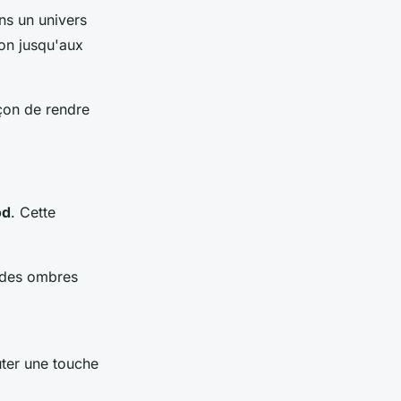
ns un univers
ion jusqu'aux
çon de rendre
od
. Cette
r des ombres
uter une touche