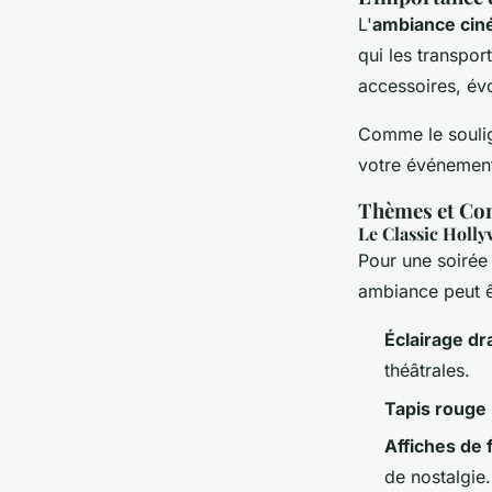
L'
ambiance cin
qui les transpor
accessoires, é
Comme le soul
votre événemen
Thèmes et Co
Le Classic Holl
Pour une soirée
ambiance peut ê
Éclairage d
théâtrales.
Tapis rouge
Affiches de 
de nostalgie.