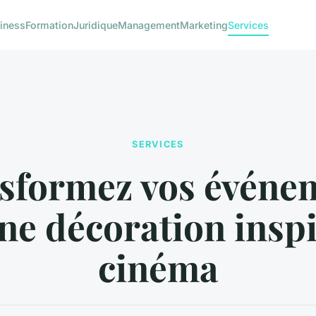
iness
Formation
Juridique
Management
Marketing
Services
SERVICES
sformez vos événe
ne décoration insp
cinéma