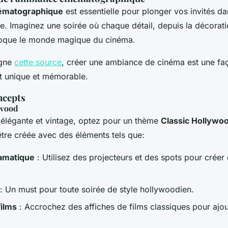
ématographique
est essentielle pour plonger vos invités da
te. Imaginez une soirée où chaque détail, depuis la décorat
voque le monde magique du cinéma.
igne
cette source
, créer une ambiance de cinéma est une fa
t unique et mémorable.
ncepts
ywood
 élégante et vintage, optez pour un thème
Classic Hollywo
tre créée avec des éléments tels que:
ramatique
: Utilisez des projecteurs et des spots pour crée
: Un must pour toute soirée de style hollywoodien.
films
: Accrochez des affiches de films classiques pour ajo