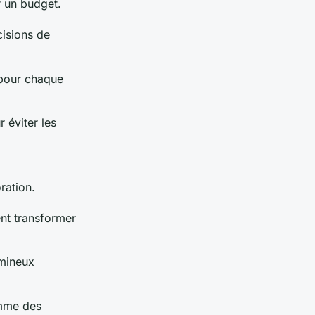
r un budget.
cisions de
 pour chaque
 éviter les
ration.
nt transformer
umineux
omme des