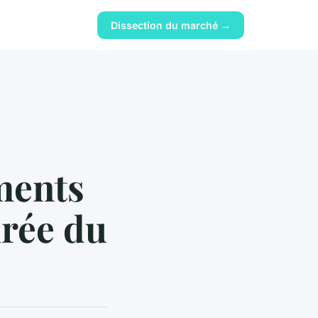
Dissection du marché →
ments
irée du