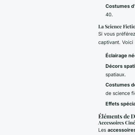
Costumes d
40.
La Science Ficti
Si vous préfére
captivant. Voic
Éclairage n
Décors spat
spatiaux.
Costumes d
de science fi
Effets spéci
Éléments de D
Accessoires Cin
Les
accessoire